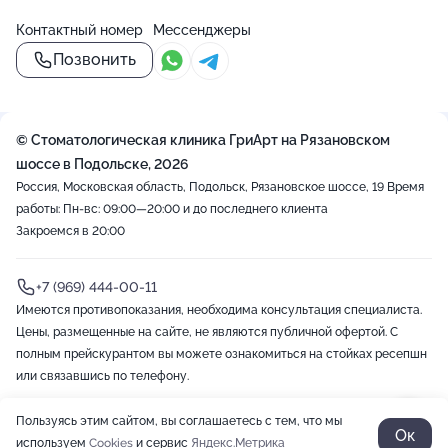
Контактный номер
Мессенджеры
Позвонить
© Стоматологическая клиника ГриАрт на Рязановском
шоссе в Подольске, 2026
Россия, Московская область, Подольск, Рязановское шоссе, 19
Время
работы: Пн-вс: 09:00—20:00 и до последнего клиента
Закроемся в 20:00
+7 (969) 444-00-11
Имеются противопоказания, необходима консультация специалиста.
Цены, размещенные на сайте, не являются публичной офертой. С
полным прейскурантом вы можете ознакомиться на стойках ресепшн
или связавшись по телефону.
Пользуясь этим сайтом, вы соглашаетесь с тем, что мы
2012-2026 © ZOON
Политика обработки данных
Разработано в Zoon
Ок
используем
Cookies
и сервис
Яндекс.Метрика